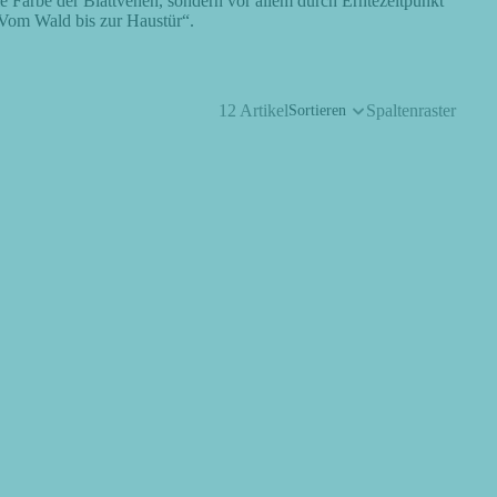
ie Farbe der Blattvenen, sondern vor allem durch Erntezeitpunkt
Vom Wald bis zur Haustür“
.
12 Artikel
Spaltenraster
Sortieren