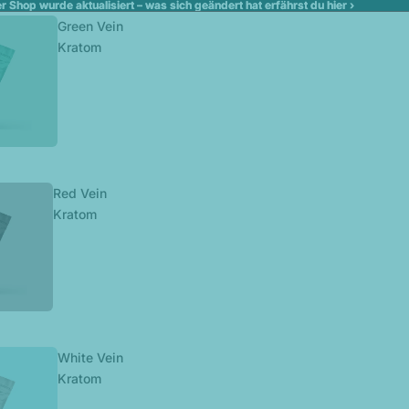
r Shop wurde aktualisiert – was sich geändert hat erfährst du hier ›
r Shop wurde aktualisiert – was sich geändert hat erfährst du hier ›
Green Vein
Kratom
Red Vein
Kratom
White Vein
Kratom