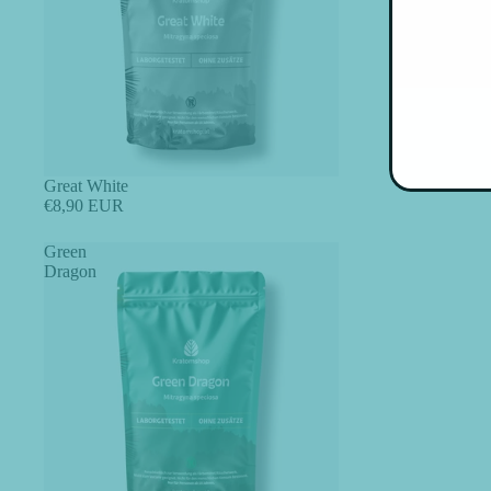
Great White
€8,90 EUR
Green
Dragon