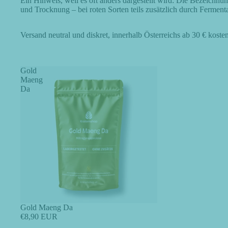
Ein Hinweis, weil es oft anders dargestellt wird: Die Bezeichnu
und Trocknung – bei roten Sorten teils zusätzlich durch Ferment
Versand neutral und diskret, innerhalb Österreichs ab 30 € kosten
Gold
Maeng
Da
Gold Maeng Da
€8,90 EUR