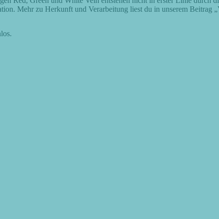
ngen Red, Green und White Vein entstehen nicht in erster Linie durch d
ation. Mehr zu Herkunft und Verarbeitung liest du in unserem Beitrag
„
los.