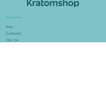
Entdecke
Shop
Großhandel
Über Uns
Ressourcen
Blog
Suche
Kontakt
Impressum
AGB
Versandinformationen