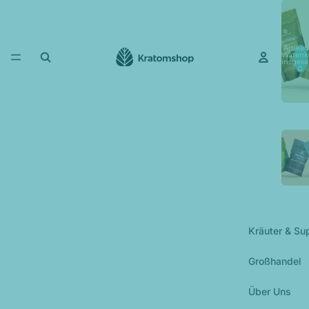
Artikel
Warenk
insgesa
0
Kräuter & Su
Großhandel
Über Uns